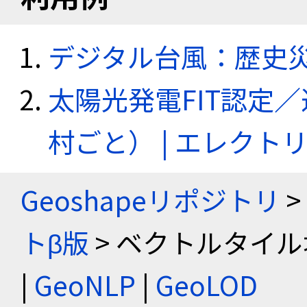
デジタル台風：歴史
太陽光発電FIT認定
村ごと） | エレク
Geoshapeリポジトリ
>
トβ版
> ベクトルタイル
|
GeoNLP
|
GeoLOD