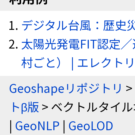
デジタル台風：歴史
太陽光発電FIT認定
村ごと） | エレク
Geoshapeリポジトリ
>
トβ版
> ベクトルタイル
|
GeoNLP
|
GeoLOD