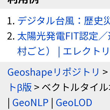
デジタル台風：歴史
太陽光発電FIT認定
村ごと） | エレク
Geoshapeリポジトリ
>
トβ版
> ベクトルタイル
|
GeoNLP
|
GeoLOD