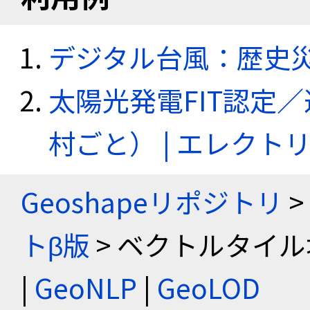
デジタル台風：歴史
太陽光発電FIT認定
村ごと） | エレク
Geoshapeリポジトリ
>
トβ版
> ベクトルタイル
|
GeoNLP
|
GeoLOD