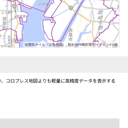
地理院タイル「淡色地図」
,
歴史的行政区域データセットβ版
り、コロプレス地図よりも軽量に高精度データを表示する