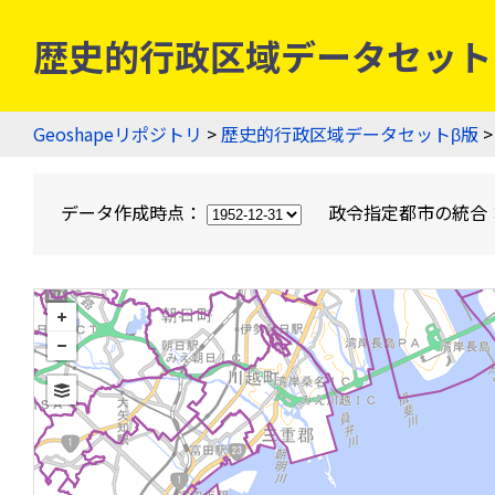
歴史的行政区域データセットβ版
Geoshapeリポジトリ
>
歴史的行政区域データセットβ版
>
データ作成時点：
政令指定都市の統合