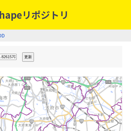
hapeリポジトリ
OD