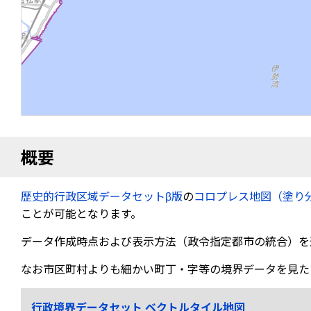
概要
歴史的行政区域データセットβ版
の
コロプレス地図（塗り
ことが可能となります。
データ作成時点および表示方法（政令指定都市の統合）を
なお市区町村よりも細かい町丁・字等の境界データを見た
行政境界データセット ベクトルタイル地図