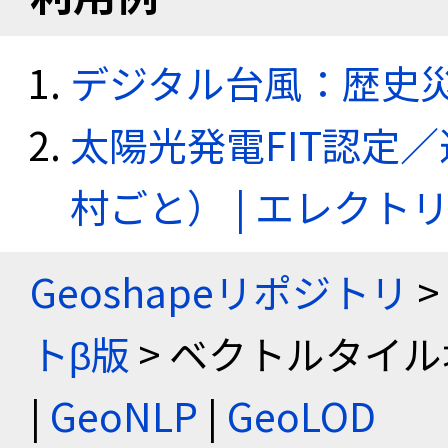
デジタル台風：歴史
太陽光発電FIT認定
村ごと） | エレク
Geoshapeリポジトリ
>
トβ版
> ベクトルタイル
|
GeoNLP
|
GeoLOD