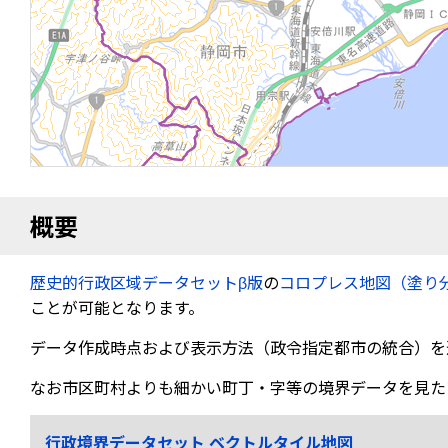
概要
歴史的行政区域データセットβ版
の
コロプレス地図（塗り
ことが可能となります。
データ作成時点および表示方法（政令指定都市の統合）を
なお市区町村よりも細かい町丁・字等の境界データを見た
行政境界データセット ベクトルタイル地図