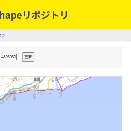
hapeリポジトリ
OD