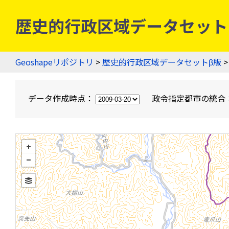
歴史的行政区域データセットβ版
Geoshapeリポジトリ
>
歴史的行政区域データセットβ版
>
データ作成時点：
政令指定都市の統合