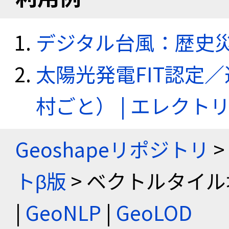
デジタル台風：歴史
太陽光発電FIT認定
村ごと） | エレク
Geoshapeリポジトリ
>
トβ版
> ベクトルタイル
|
GeoNLP
|
GeoLOD