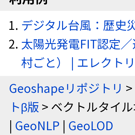
デジタル台風：歴史
太陽光発電FIT認定
村ごと） | エレク
Geoshapeリポジトリ
>
トβ版
> ベクトルタイル
|
GeoNLP
|
GeoLOD