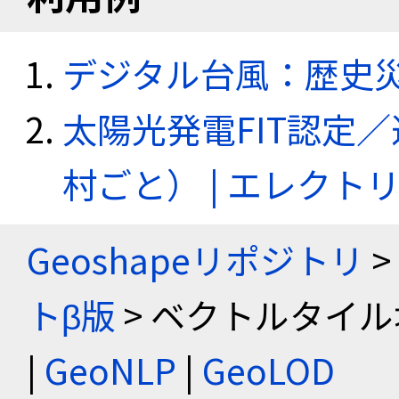
デジタル台風：歴史
太陽光発電FIT認定
村ごと） | エレク
Geoshapeリポジトリ
>
トβ版
> ベクトルタイル
|
GeoNLP
|
GeoLOD