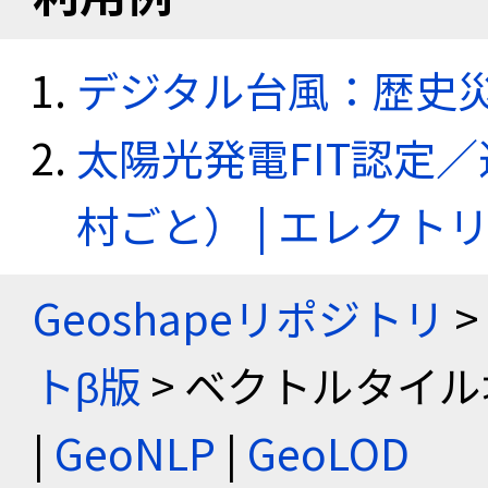
デジタル台風：歴史
太陽光発電FIT認定
村ごと） | エレク
Geoshapeリポジトリ
>
トβ版
> ベクトルタイル
|
GeoNLP
|
GeoLOD