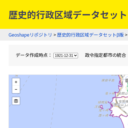
歴史的行政区域データセットβ版
Geoshapeリポジトリ
>
歴史的行政区域データセットβ版
>
データ作成時点：
政令指定都市の統合