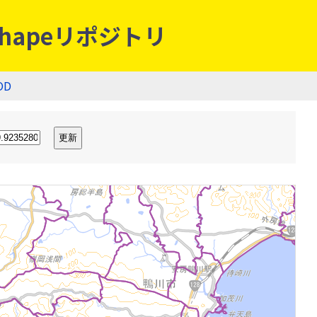
hapeリポジトリ
OD