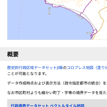
概要
歴史的行政区域データセットβ版
の
コロプレス地図（塗り
ことが可能となります。
データ作成時点および表示方法（政令指定都市の統合）を
なお市区町村よりも細かい町丁・字等の境界データを見た
行政境界データセット ベクトルタイル地図