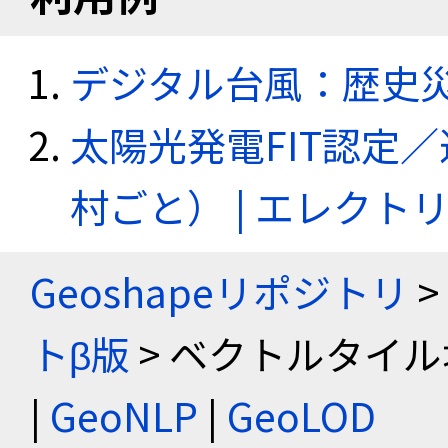
デジタル台風：歴史
太陽光発電FIT認定
村ごと） | エレク
Geoshapeリポジトリ
>
トβ版
> ベクトルタイル
|
GeoNLP
|
GeoLOD