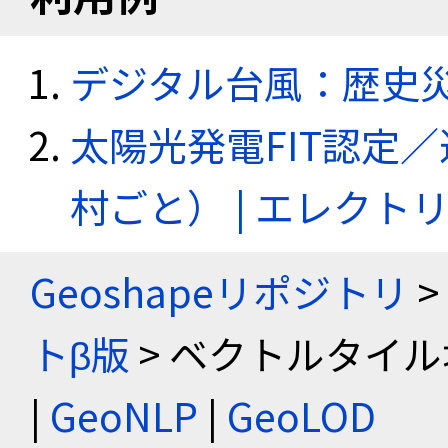
デジタル台風：歴史
太陽光発電FIT認定
村ごと） | エレク
Geoshapeリポジトリ
>
トβ版
> ベクトルタイル
|
GeoNLP
|
GeoLOD