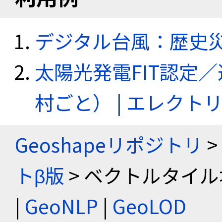
デジタル台風：歴史
太陽光発電FIT認定
村ごと） | エレク
Geoshapeリポジトリ
>
トβ版
> ベクトルタイル
|
GeoNLP
|
GeoLOD