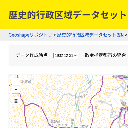
歴史的行政区域データセットβ版
Geoshapeリポジトリ
>
歴史的行政区域データセットβ版
>
データ作成時点：
政令指定都市の統合