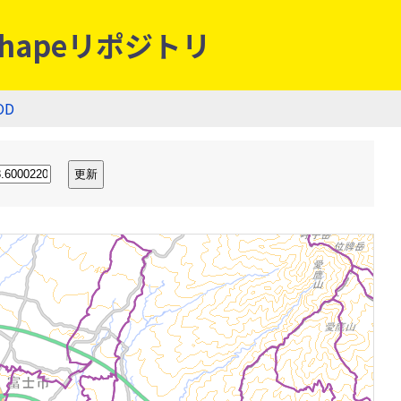
hapeリポジトリ
OD