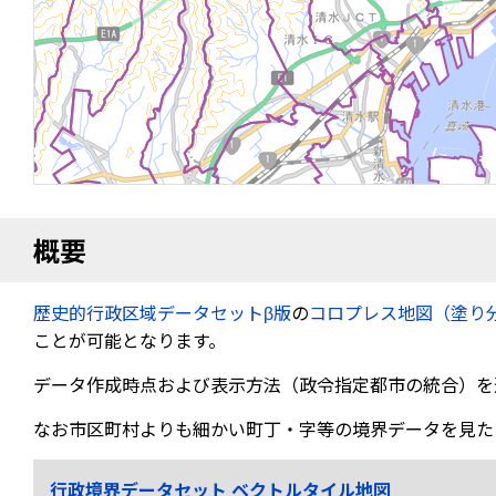
概要
歴史的行政区域データセットβ版
の
コロプレス地図（塗り
ことが可能となります。
データ作成時点および表示方法（政令指定都市の統合）を
なお市区町村よりも細かい町丁・字等の境界データを見た
行政境界データセット ベクトルタイル地図