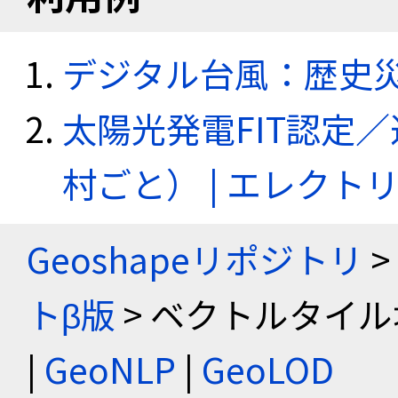
デジタル台風：歴史
太陽光発電FIT認定
村ごと） | エレク
Geoshapeリポジトリ
>
トβ版
> ベクトルタイル
|
GeoNLP
|
GeoLOD