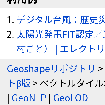
デジタル台風：歴史
太陽光発電FIT認定
村ごと） | エレク
Geoshapeリポジトリ
>
トβ版
> ベクトルタイル
|
GeoNLP
|
GeoLOD