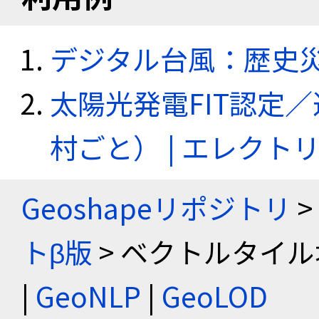
デジタル台風：歴史
太陽光発電FIT認定
村ごと） | エレク
Geoshapeリポジトリ
>
トβ版
> ベクトルタイル
|
GeoNLP
|
GeoLOD