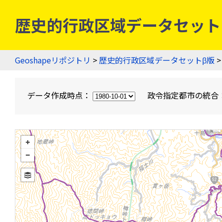
歴史的行政区域データセットβ版
Geoshapeリポジトリ
>
歴史的行政区域データセットβ版
>
データ作成時点：
政令指定都市の統合