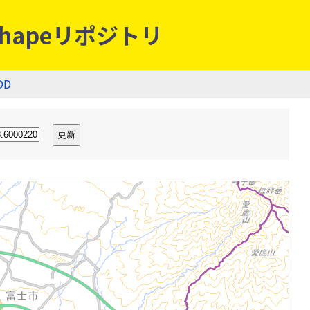
hapeリポジトリ
OD