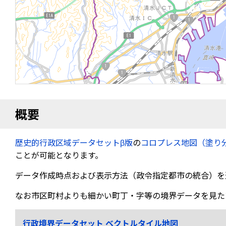
概要
歴史的行政区域データセットβ版
の
コロプレス地図（塗り
ことが可能となります。
データ作成時点および表示方法（政令指定都市の統合）を
なお市区町村よりも細かい町丁・字等の境界データを見た
行政境界データセット ベクトルタイル地図