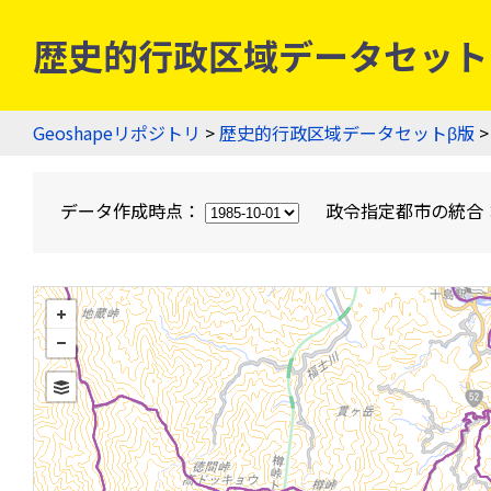
歴史的行政区域データセットβ版
Geoshapeリポジトリ
>
歴史的行政区域データセットβ版
>
データ作成時点：
政令指定都市の統合