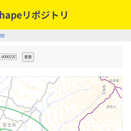
hapeリポジトリ
OD