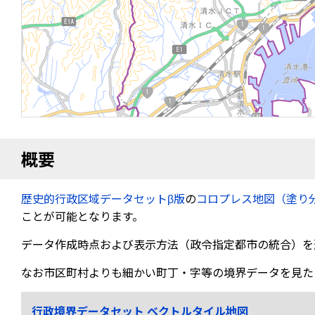
概要
歴史的行政区域データセットβ版
の
コロプレス地図（塗り
ことが可能となります。
データ作成時点および表示方法（政令指定都市の統合）を
なお市区町村よりも細かい町丁・字等の境界データを見た
行政境界データセット ベクトルタイル地図