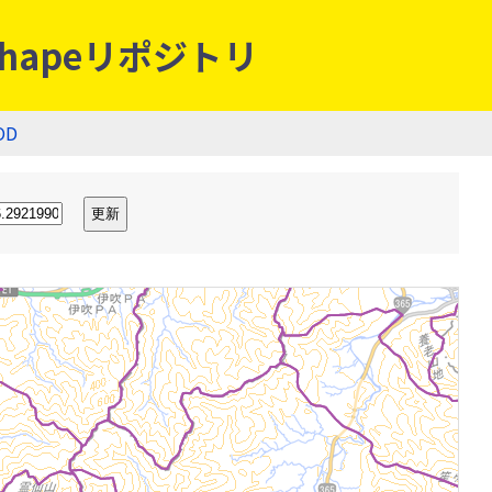
hapeリポジトリ
OD