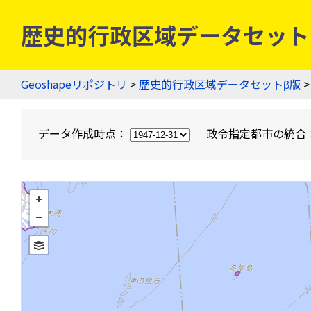
歴史的行政区域データセットβ版
Geoshapeリポジトリ
>
歴史的行政区域データセットβ版
>
データ作成時点：
政令指定都市の統合