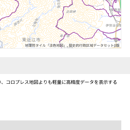
地理院タイル「淡色地図」
,
歴史的行政区域データセットβ版
り、コロプレス地図よりも軽量に高精度データを表示する