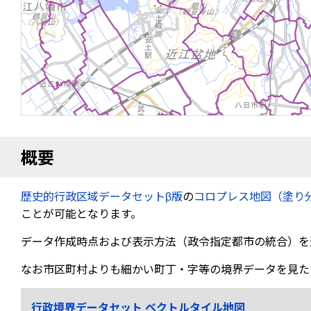
概要
歴史的行政区域データセットβ版
の
コロプレス地図（塗り
ことが可能となります。
データ作成時点および表示方法（政令指定都市の統合）を
なお市区町村よりも細かい町丁・字等の境界データを見た
行政境界データセット ベクトルタイル地図