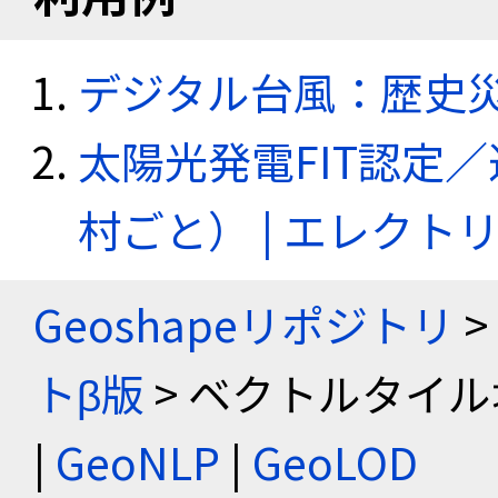
デジタル台風：歴史
太陽光発電FIT認定
村ごと） | エレク
Geoshapeリポジトリ
>
トβ版
> ベクトルタイル
|
GeoNLP
|
GeoLOD