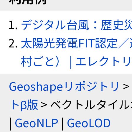
デジタル台風：歴史
太陽光発電FIT認定
村ごと） | エレク
Geoshapeリポジトリ
>
トβ版
> ベクトルタイル
|
GeoNLP
|
GeoLOD