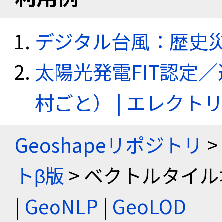
デジタル台風：歴史
太陽光発電FIT認定
村ごと） | エレク
Geoshapeリポジトリ
>
トβ版
> ベクトルタイル
|
GeoNLP
|
GeoLOD