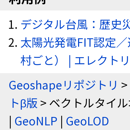
デジタル台風：歴史
太陽光発電FIT認定
村ごと） | エレク
Geoshapeリポジトリ
>
トβ版
> ベクトルタイル
|
GeoNLP
|
GeoLOD