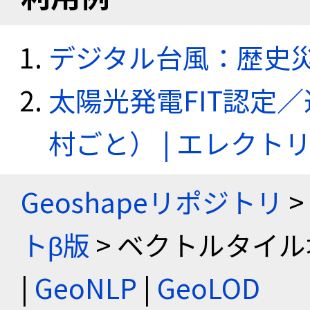
デジタル台風：歴史
太陽光発電FIT認定
村ごと） | エレク
Geoshapeリポジトリ
>
トβ版
> ベクトルタイル
|
GeoNLP
|
GeoLOD