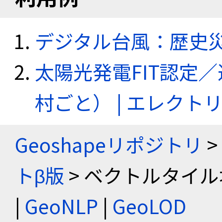
デジタル台風：歴史
太陽光発電FIT認定
村ごと） | エレク
Geoshapeリポジトリ
>
トβ版
> ベクトルタイル
|
GeoNLP
|
GeoLOD