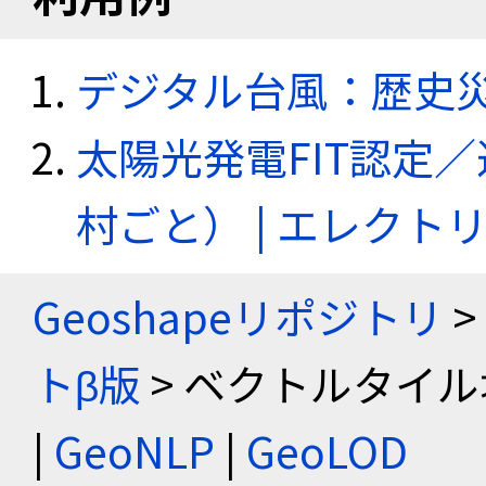
デジタル台風：歴史
太陽光発電FIT認定
村ごと） | エレク
Geoshapeリポジトリ
>
トβ版
> ベクトルタイル
|
GeoNLP
|
GeoLOD