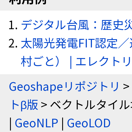
デジタル台風：歴史
太陽光発電FIT認定
村ごと） | エレク
Geoshapeリポジトリ
>
トβ版
> ベクトルタイル
|
GeoNLP
|
GeoLOD