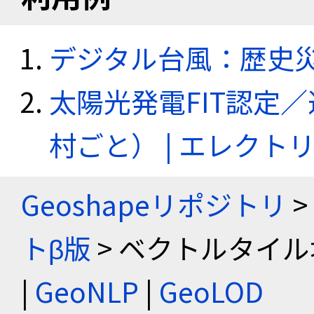
デジタル台風：歴史
太陽光発電FIT認定
村ごと） | エレク
Geoshapeリポジトリ
>
トβ版
> ベクトルタイル
|
GeoNLP
|
GeoLOD