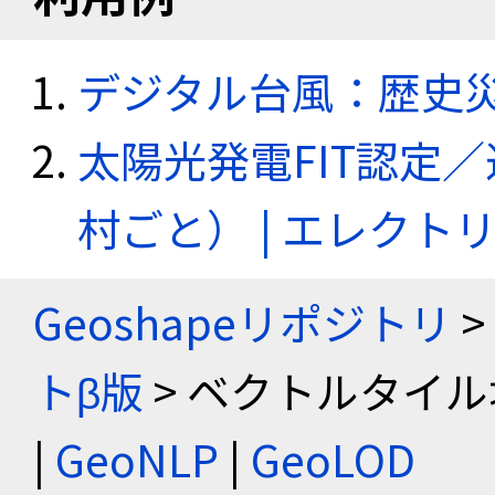
デジタル台風：歴史
太陽光発電FIT認定
村ごと） | エレク
Geoshapeリポジトリ
>
トβ版
> ベクトルタイル
|
GeoNLP
|
GeoLOD