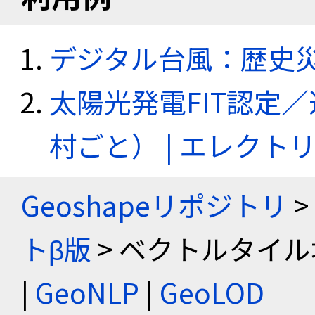
デジタル台風：歴史
太陽光発電FIT認定
村ごと） | エレク
Geoshapeリポジトリ
>
トβ版
> ベクトルタイル
|
GeoNLP
|
GeoLOD