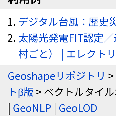
デジタル台風：歴史
太陽光発電FIT認定
村ごと） | エレク
Geoshapeリポジトリ
>
トβ版
> ベクトルタイル
|
GeoNLP
|
GeoLOD