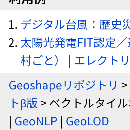
デジタル台風：歴史
太陽光発電FIT認定
村ごと） | エレク
Geoshapeリポジトリ
>
トβ版
> ベクトルタイル
|
GeoNLP
|
GeoLOD