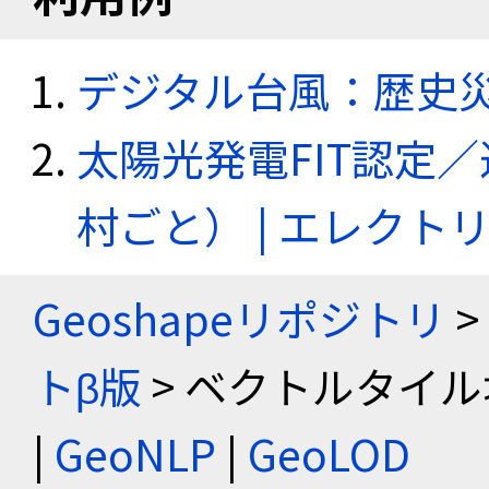
デジタル台風：歴史
太陽光発電FIT認定
村ごと） | エレク
Geoshapeリポジトリ
>
トβ版
> ベクトルタイル
|
GeoNLP
|
GeoLOD