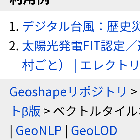
デジタル台風：歴史
太陽光発電FIT認定
村ごと） | エレク
Geoshapeリポジトリ
>
トβ版
> ベクトルタイル
|
GeoNLP
|
GeoLOD