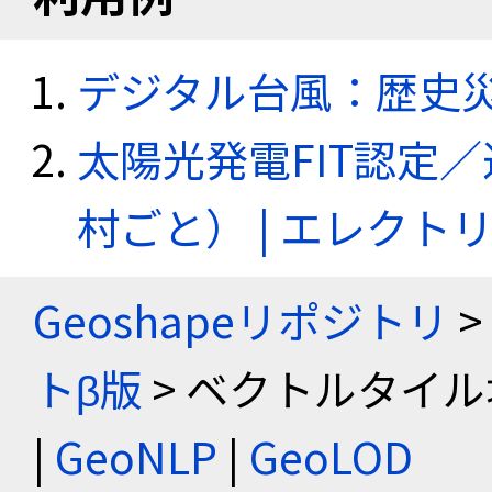
デジタル台風：歴史
太陽光発電FIT認定
村ごと） | エレク
Geoshapeリポジトリ
>
トβ版
> ベクトルタイル
|
GeoNLP
|
GeoLOD