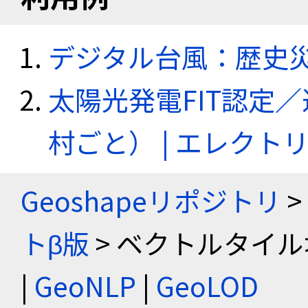
デジタル台風：歴史
太陽光発電FIT認定
村ごと） | エレク
Geoshapeリポジトリ
>
トβ版
> ベクトルタイル
|
GeoNLP
|
GeoLOD