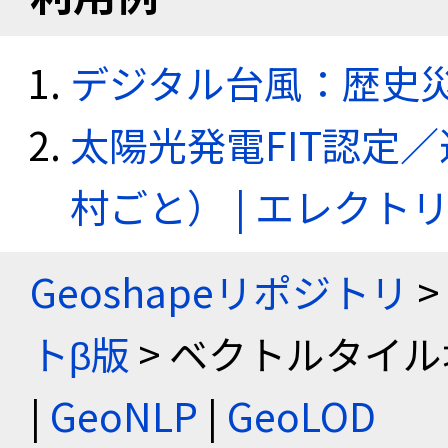
デジタル台風：歴史
太陽光発電FIT認定
村ごと） | エレク
Geoshapeリポジトリ
>
トβ版
> ベクトルタイル
|
GeoNLP
|
GeoLOD