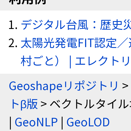
デジタル台風：歴史
太陽光発電FIT認定
村ごと） | エレク
Geoshapeリポジトリ
>
トβ版
> ベクトルタイル
|
GeoNLP
|
GeoLOD