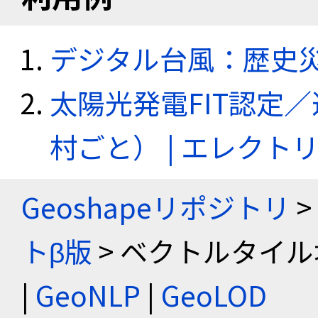
デジタル台風：歴史
太陽光発電FIT認定
村ごと） | エレク
Geoshapeリポジトリ
>
トβ版
> ベクトルタイル
|
GeoNLP
|
GeoLOD