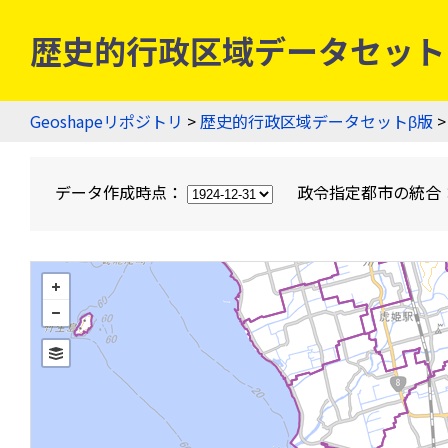
歴史的行政区域データセットβ版
Geoshapeリポジトリ
>
歴史的行政区域データセットβ版
>
データ作成時点：
政令指定都市の統合