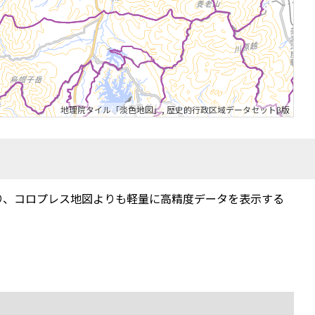
地理院タイル「淡色地図」
,
歴史的行政区域データセットβ版
り、コロプレス地図よりも軽量に高精度データを表示する