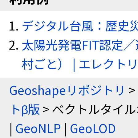
デジタル台風：歴史
太陽光発電FIT認定
村ごと） | エレク
Geoshapeリポジトリ
>
トβ版
> ベクトルタイル
|
GeoNLP
|
GeoLOD