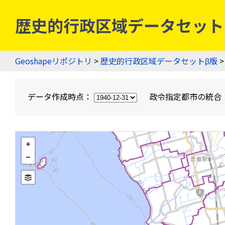
歴史的行政区域データセットβ版
Geoshapeリポジトリ
>
歴史的行政区域データセットβ版
>
データ作成時点：
政令指定都市の統合