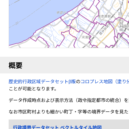
概要
歴史的行政区域データセットβ版
の
コロプレス地図（塗り
ことが可能となります。
データ作成時点および表示方法（政令指定都市の統合）を
なお市区町村よりも細かい町丁・字等の境界データを見た
行政境界データセット ベクトルタイル地図