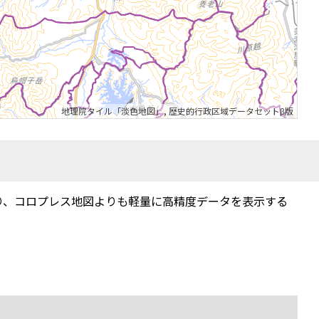
地理院タイル「淡色地図」
,
歴史的行政区域データセットβ版
り、コロプレス地図よりも軽量に高精度データを表示する