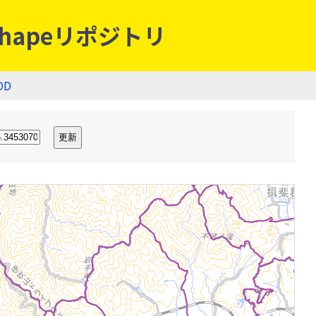
hapeリポジトリ
OD