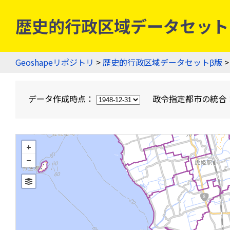
歴史的行政区域データセットβ版
Geoshapeリポジトリ
>
歴史的行政区域データセットβ版
>
データ作成時点：
政令指定都市の統合