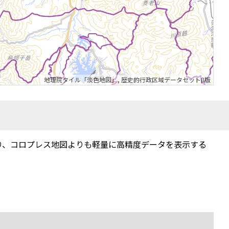
地理院タイル「淡色地図」
,
歴史的行政区域データセットβ版
り、コロプレス地図よりも軽量に高精度データを表示する