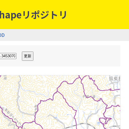
hapeリポジトリ
OD