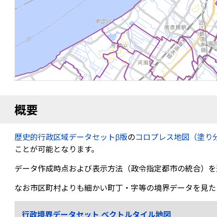
概要
歴史的行政区域データセットβ版
の
コロプレス地図（塗り
ことが可能となります。
データ作成時点および表示方法（政令指定都市の統合）を
なお市区町村よりも細かい町丁・字等の境界データを見た
行政境界データセット ベクトルタイル地図