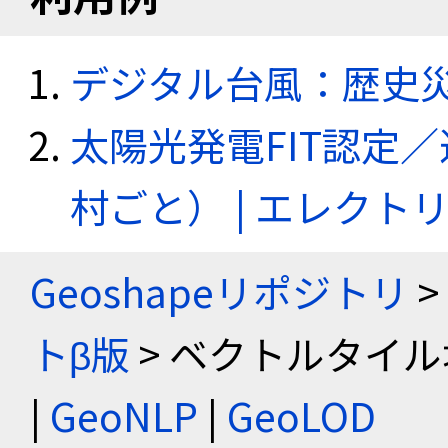
デジタル台風：歴史
太陽光発電FIT認定
村ごと） | エレク
Geoshapeリポジトリ
>
トβ版
> ベクトルタイル
|
GeoNLP
|
GeoLOD