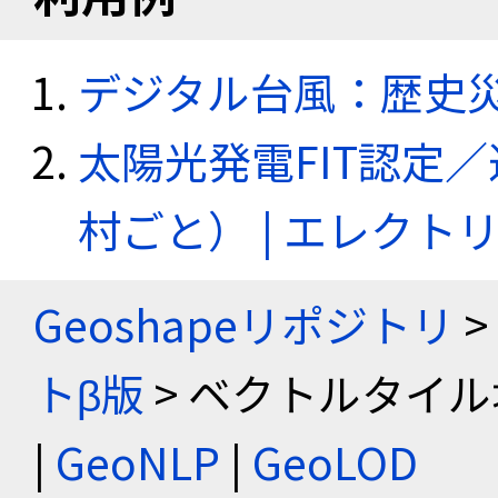
デジタル台風：歴史
太陽光発電FIT認定
村ごと） | エレク
Geoshapeリポジトリ
>
トβ版
> ベクトルタイル
|
GeoNLP
|
GeoLOD