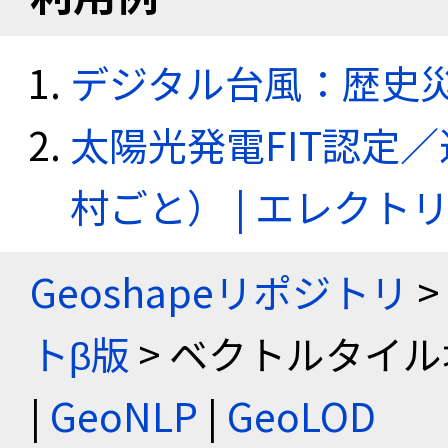
デジタル台風：歴史
太陽光発電FIT認定
村ごと） | エレク
Geoshapeリポジトリ
>
トβ版
> ベクトルタイル
|
GeoNLP
|
GeoLOD