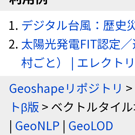
デジタル台風：歴史
太陽光発電FIT認定
村ごと） | エレク
Geoshapeリポジトリ
>
トβ版
> ベクトルタイル
|
GeoNLP
|
GeoLOD